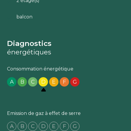
2 étage(s)
balcon
Diagnostics
énergétiques
Consommation énergétique
A
B
C
D
E
F
G
Emission de gaz à effet de serre
A
B
C
D
E
F
G