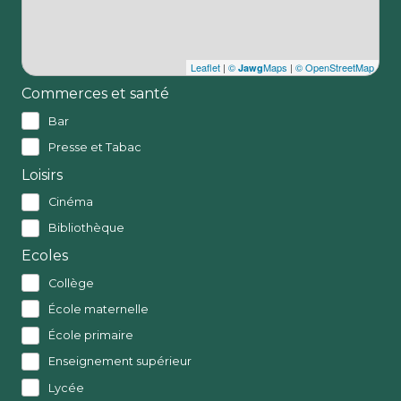
Leaflet
|
©
Maps
|
© OpenStreetMap
Jawg
Commerces et santé
Bar
Presse et Tabac
Loisirs
Cinéma
Bibliothèque
Ecoles
Collège
École maternelle
École primaire
Enseignement supérieur
Lycée