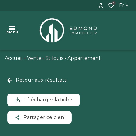
0
Fr
Menu
Accueil
Vente
St louis
Appartement
VENTES
BIENS
Retour aux résultats
VENDUS
ESTIMATION
Télécharger la fiche
CONTACT
Partager ce bien