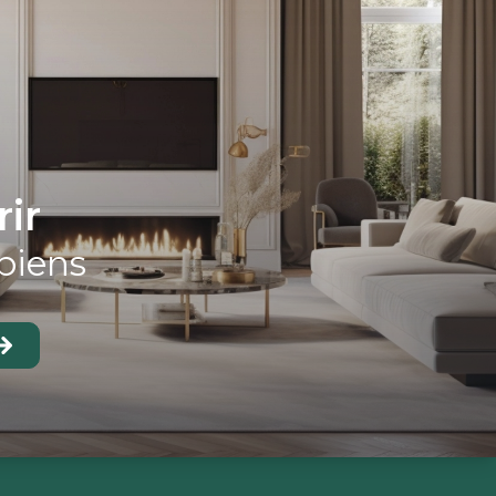
rir
biens