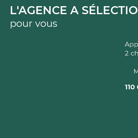
L'AGENCE A SÉLECTI
pour vous
Appartement 4 pièce(s)
2 chambre(s)
67 m²
Mulhouse (68100)
110 000 €