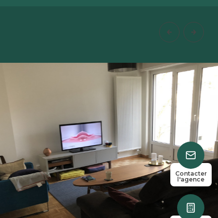
1
49
chambre(s)
m²
Contacter
l'agence