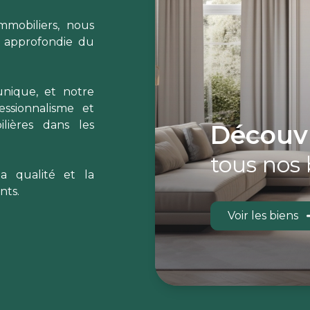
mmobiliers, nous
e approfondie du
nique, et notre
ssionnalisme et
lières dans les
découv
tous nos 
a qualité et la
nts.
Voir les biens