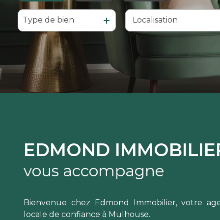
Type de bien
De l'ancien
à l'année
De l'immo pro
EDMOND IMMOBILIE
vous accompagne
Bienvenue chez Edmond Immobilier, votre age
locale de confiance à Mulhouse.