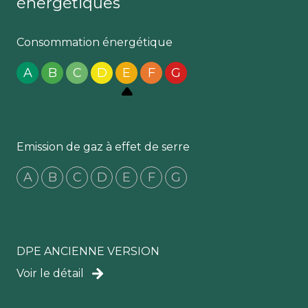
énergétiques
Consommation énergétique
A
B
C
D
E
F
G
Emission de gaz à effet de serre
A
B
C
D
E
F
G
DPE ANCIENNE VERSION
Voir le détail