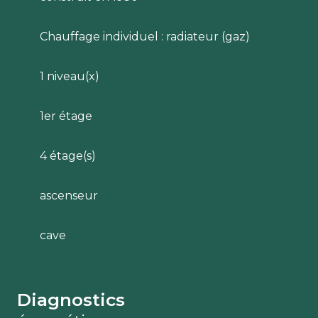
Les fenêtres en double vitrage garantissent une
isolation thermique et acoustique de qualité.
Chauffage individuel : radiateur (gaz)
1 niveau(x)
1er étage
4 étage(s)
ascenseur
cave
Diagnostics