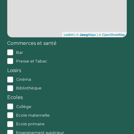
Leaflet
|
©
Maps
|
© OpenStreetMap
Jawg
Commerces et santé
Bar
Presse et Tabac
Loisirs
Cinéma
Bibliothèque
Ecoles
Collège
École maternelle
École primaire
Enseignement supérieur