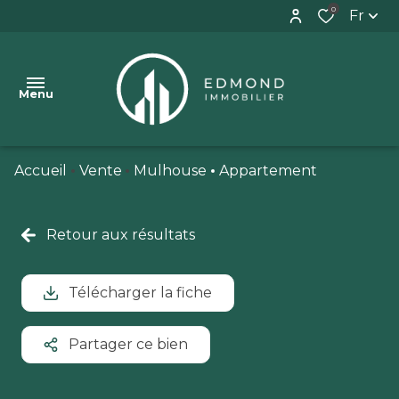
0
Fr
Menu
Accueil
Vente
Mulhouse
Appartement
VENTES
BIENS
Retour aux résultats
VENDUS
ESTIMATION
Télécharger la fiche
CONTACT
Partager ce bien