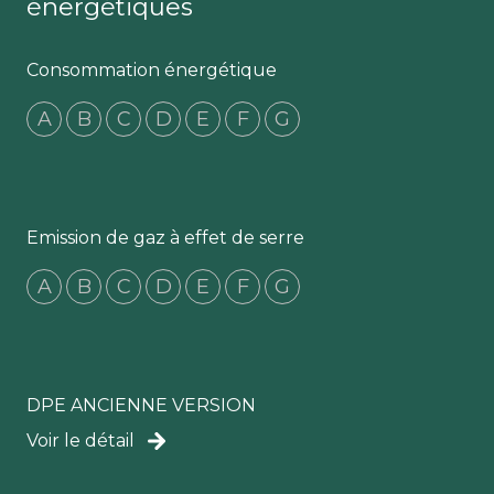
énergétiques
Consommation énergétique
A
B
C
D
E
F
G
Emission de gaz à effet de serre
A
B
C
D
E
F
G
DPE ANCIENNE VERSION
Voir le détail