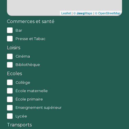
Leaflet
|
©
Maps
|
© OpenStreetMap
Jawg
Commerces et santé
Bar
Presse et Tabac
Loisirs
Cinéma
Bibliothèque
Ecoles
Collège
École maternelle
École primaire
Enseignement supérieur
Lycée
Transports