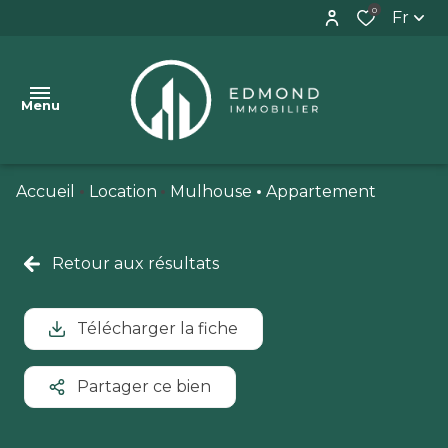
0
Fr
Menu
Accueil
Location
Mulhouse
Appartement
VENTES
BIENS
Retour aux résultats
VENDUS
ESTIMATION
Télécharger la fiche
CONTACT
Partager ce bien